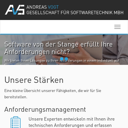
Direkt
zum
Inhalt
Togg
Hauptnavigation
navig
Software von der Stange erfüllt Ihre
Anforderungen nicht?
Wir bieten Ihnen Lösungen zu Ihren Anforderungen in einem individuell auf
Sie zugeschnitttenen Softwareprodukt.
Unsere erfahrenen Mitarbeiter helfen Ihnen die perfekte Lösung zu finden,
planen und umzusetzten.
Unsere Stärken
Erfahren Sie mehr
Eine kleine Übersicht unserer Fähigkeiten, die wir für Sie
bereitstellen.
Anforderungsmanagement
Unsere Experten entwickeln mit Ihnen ihre
technischen Anforderungen und erfassen